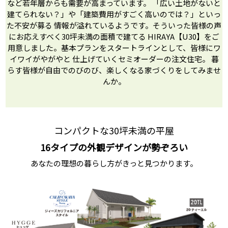
など若年層からも
需要が高まっています。
「広い土地がないと
建てられない？」や
「建築費用がすごく高いのでは？」といっ
た
不安が募る
情報が溢れているようです。
そういった皆様の声
にお応えすべく
30坪未満の面積で建てる
HIRAYA【U30】
をご
用意しました。基本プランを
スタートラインとして、皆様にワ
イワイ
がやがやと
仕上げていくセミオーダーの
注文住宅。
暮
らす皆様が自由でのびのび、
楽しくなる家づくりをしてみませ
んか。
コンパクトな30坪未満の平屋
16タイプの外観デザインが勢ぞろい
あなたの理想の暮らし方がきっと見つかります。