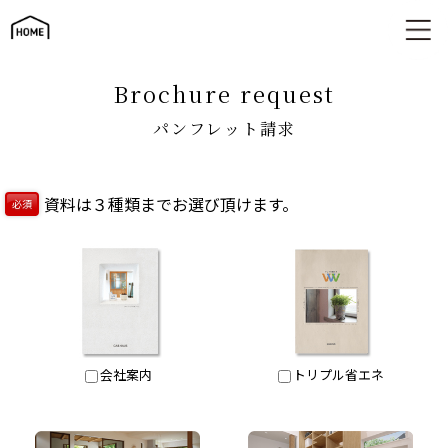
パンフレット請求
brochure request
パンフレット請求
資料は３種類までお選び頂けます。
必須
会社案内
トリプル省エネ