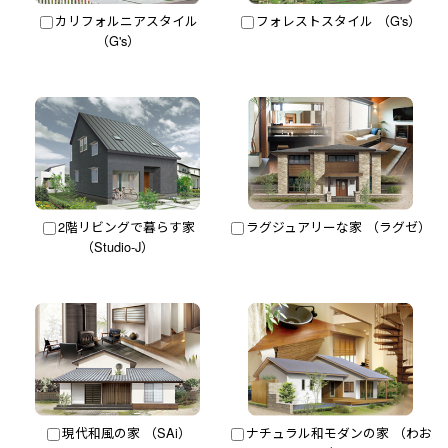
カリフォルニアスタイル
フォレストスタイル （G's）
（G's）
2階リビングで暮らす家
ラグジュアリーな家 （ラグゼ）
（Studio-J）
現代和風の家 （SAi）
ナチュラル和モダンの家 （わお