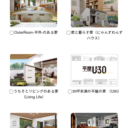
OuterRoom-半外-のある家
君と暮らす家（にゃんずわんず
ハウス）
うちそとリビングのある家
30坪未満の平屋の家 （U30）
（Living Life）