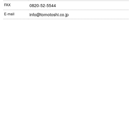
FAX
0820-52-5544
E-mail
info@tomotoshi.co.jp