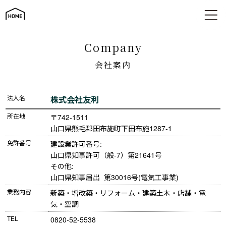
会社案内
company
会社案内
法人名
株式会社友利
所在地
〒742-1511

山口県熊毛郡田布施町下田布施1287-1
免許番号
建設業許可番号:

山口県知事許可（般-7）第21641号

その他:

山口県知事届出  第30016号(電気工事業)
業務内容
新築・増改築・リフォーム・建築土木・店舗・電
気・空調
TEL
0820-52-5538